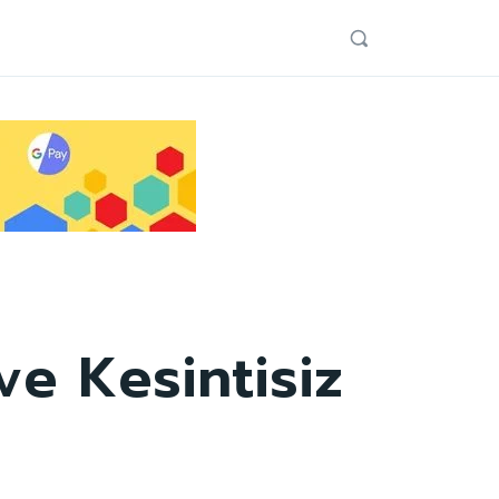
ve Kesintisiz