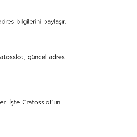
res bilgilerini paylaşır.
ratosslot, güncel adres
er. İşte Cratosslot’un