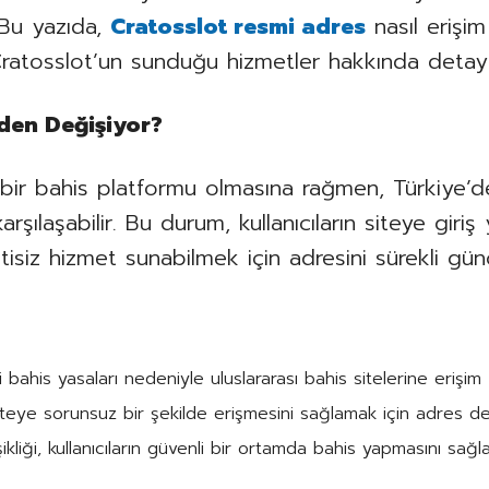
 Bu yazıda,
Cratosslot resmi adres
nasıl erişim
Cratosslot’un sunduğu hizmetler hakkında detaylı b
den Değişiyor?
slı bir bahis platformu olmasına rağmen, Türkiye’
rşılaşabilir. Bu durum, kullanıcıların siteye giriş
ntisiz hizmet sunabilmek için adresini sürekli günc
:
 bahis yasaları nedeniyle uluslararası bahis sitelerine erişi
siteye sorunsuz bir şekilde erişmesini sağlamak için adres değişi
liği, kullanıcıların güvenli bir ortamda bahis yapmasını sağla