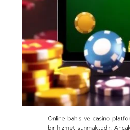
Online bahis ve casino platform
bir hizmet sunmaktadır. Ancak