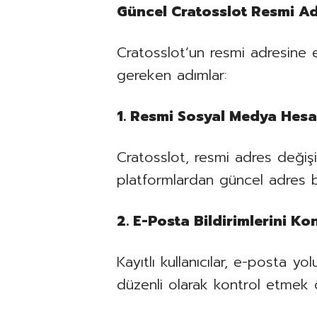
Güncel Cratosslot Resmi Adr
Cratosslot’un resmi adresine e
gereken adımlar:
1. Resmi Sosyal Medya Hesa
Cratosslot, resmi adres değişi
platformlardan güncel adres bil
2. E-Posta Bildirimlerini Ko
Kayıtlı kullanıcılar, e-posta y
düzenli olarak kontrol etmek 