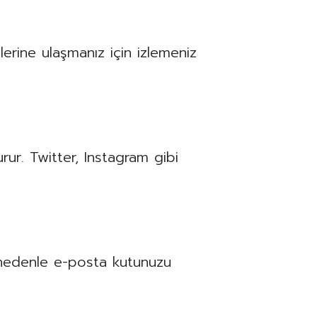
lerine ulaşmanız için izlemeniz
rur. Twitter, Instagram gibi
 Bu nedenle e-posta kutunuzu