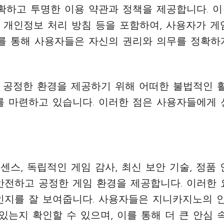
하고 투명한 이용 약관과 정책을 제공합니다. 이 
자 개인정보 처리 방침 등을 포함하여, 사용자가 
이를 통해 사용자들은 자신의 권리와 의무를 정확하
 공정한 환경을 제공하기 위해 어떠한 불법적인 
를 마련하고 있습니다. 이러한 점은 사용자들에게 
스, 독립적인 게임 감사, 최신 보안 기술, 정품 
안전하고 공정한 게임 환경을 제공합니다. 이러한
인지를 잘 보여줍니다. 사용자들은 지니카지노의 
있는지 확인할 수 있으며, 이를 통해 더 큰 안심 