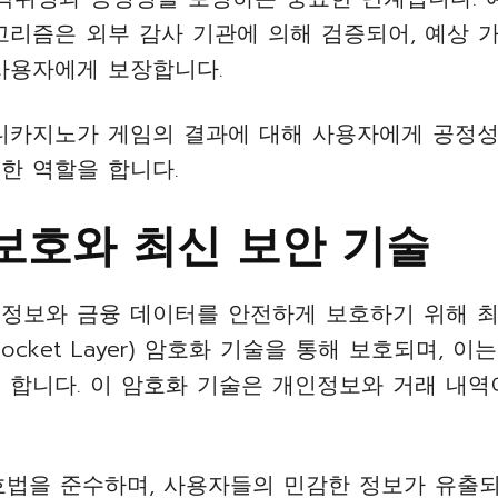
고리즘은 외부 감사 기관에 의해 검증되어, 예상 
사용자에게 보장합니다.
니카지노가 게임의 결과에 대해 사용자에게 공정성
한 역할을 합니다.
보호와 최신 보안 기술
정보와 금융 데이터를 안전하게 보호하기 위해 최
e Socket Layer) 암호화 기술을 통해 보호되며,
 합니다. 이 암호화 기술은 개인정보와 거래 내
호법을 준수하며, 사용자들의 민감한 정보가 유출