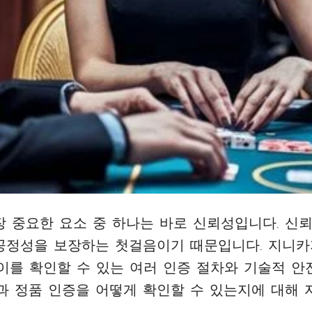
 중요한 요소 중 하나는 바로 신뢰성입니다. 신뢰
공정성을 보장하는 첫걸음이기 때문입니다. 지니
이를 확인할 수 있는 여러 인증 절차와 기술적 안
 정품 인증을 어떻게 확인할 수 있는지에 대해 