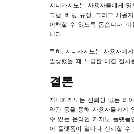
지니카지노는 사용자들에게 명확
그램, 베팅 규정, 그리고 사용
이해할 수 있도록 돕습니다. 
니다.
특히, 지니카지노는 사용자에게
발생했을 때 투명한 해결 절차
결론
지니카지노는 신뢰성 있는 라이센
약관 등을 통해 사용자들에게 
수 있는 온라인 카지노 플랫폼
이 플랫폼이 얼마나 신뢰할 수 