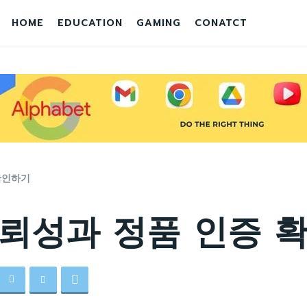
HOME
EDUCATION
GAMING
CONATCT
확인하기
뢰성과 정품 인증 