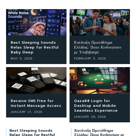
Best Sleeping Sounds
Κατάταξη Πρωτάθλημα
Relax Sleep for Restful
Ελλάδας: Ποιοι Κινδυνεύουν
Baby Sleep
με Υποβιβασμό
MAY 9, 2026
FEBRUARY 9, 2026
Receive SMS Free for
Gaza88 Login for
Instant Message Access
Desktop and Mobile:
Seamless Experience
JANUARY 21, 2026
JANUARY 20, 2026
Best Sleeping Sounds
Κατάταξη Πρωτάθλημα
Relax Sleep for Restful
Ελλάδας: Ποιοι Κινδυνεύουν με