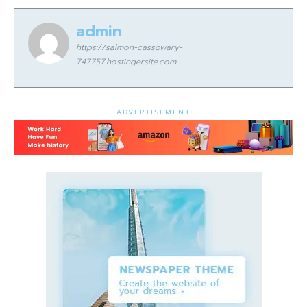
admin
https://salmon-cassowary-
747757.hostingersite.com
- ADVERTISEMENT -