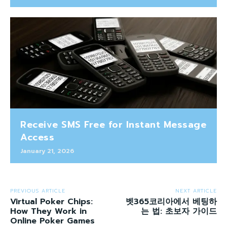
Receive SMS Free for Instant Message
Access
January 21, 2026
PREVIOUS ARTICLE
NEXT ARTICLE
Virtual Poker Chips:
벳365코리아에서 베팅하
How They Work in
는 법: 초보자 가이드
Online Poker Games